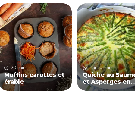
20 min
1 hr 10 min
Muffins carottes et
Quiche au Saum
érable
et Asperges en
Croute