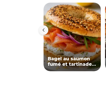
Bagel au saumon
fumé et tartinade
de chèvre
citronnée