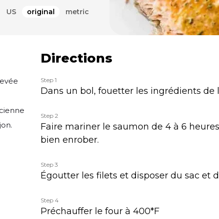
US
original
metric
Directions
levée
Step 1
Dans un bol, fouetter les ingrédients de
ncienne
Step 2
jon.
Faire mariner le saumon de 4 à 6 heures
bien enrober.
Step 3
Égoutter les filets et disposer du sac et 
Step 4
Préchauffer le four à 400*F